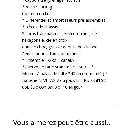
*Rapport d’engrenage : 8,64 : 1
*Poids : 1 470 g
Contenu du kit
* Différentiel et amortisseurs pré-assemblés
* pièces de châssis
* corps transparent, décalcomanies, clé
hexagonale, clé en croix,
outil de choc, graisse et huile de silicone
Requis pour le fonctionnement
*
Ensemble
TX/RX 2 canaux
*1
servo
de taille standard
*
ESC x 1 *
Moteur à balais
de taille 540
recommandé
)
*
Batterie
NiMh 7,2
V
ou pack Li
–
Po 2S (l’ESC
doit être compatible)
*Chargeur
Vous aimerez peut-être aussi…