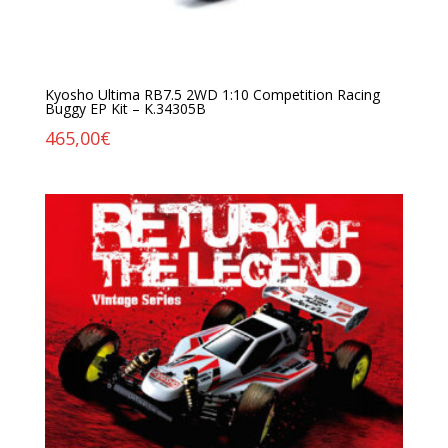
Kyosho Ultima RB7.5 2WD 1:10 Competition Racing
Buggy EP Kit – K.34305B
465,00
€