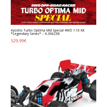
Kyosho Turbo Optima Mid Special 4WD 1:10 Kit
*Legendary Series* – K.30623B
529,99
€