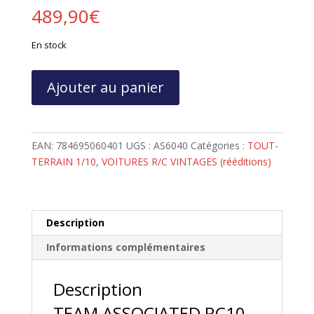
489,90
€
En stock
quantité
Ajouter au panier
de
TEAM
ASSOCIATED
RC10
EAN:
784695060401
UGS :
AS6040
Catégories :
TOUT-
4WD
TERRAIN 1/10
,
VOITURES R/C VINTAGES (rééditions)
KIT
Description
Informations complémentaires
Description
TEAM ASSOCIATED RC10