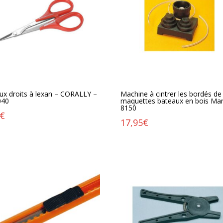
ux droits à lexan – CORALLY –
Machine à cintrer les bordés de
040
maquettes bateaux en bois Ma
8150
€
17,95
€