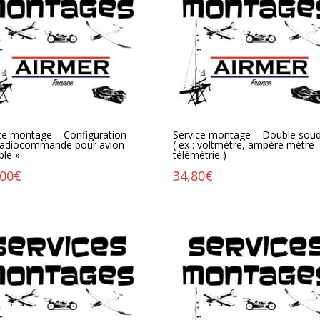
ce montage – Configuration
Service montage – Double sou
 radiocommande pour avion
( ex : voltmètre, ampère mètre
ple »
télémétrie )
,00
€
34,80
€