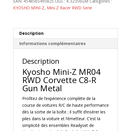
EAN:
4548565495825
UGS :
K.32356GM
Catégories :
MR04
KYOSHO MINI-Z
,
Mini-Z Racer RWD Serie
RWD
Corvette
C8-
R
Description
Gun
Informations complémentaires
Metal
(W-
MM/KT531P)
Description
-
Kyosho Mini-Z MR04
K.32356GM
RWD Corvette C8-R
Gun Metal
Profitez de l’expérience complète de la
course de voitures R/C de haute performance
dès la sortie de la boîte ; il suffit d’insérer les
piles dans la voiture et l’émetteur. C’est la
simplicité des ensembles Readyset de