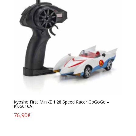
Kyosho First Mini-Z 1:28 Speed Racer GoGoGo –
K.66616A
76,90
€