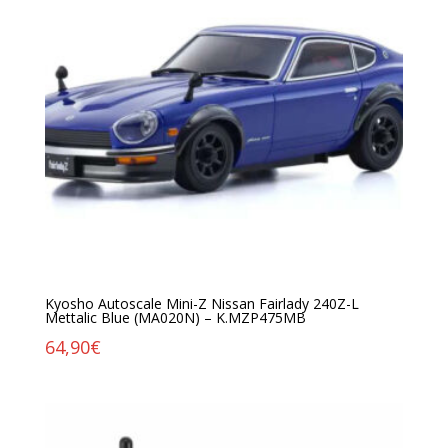
Kyosho Autoscale Mini-Z Nissan Fairlady 240Z-L
Mettalic Blue (MA020N) – K.MZP475MB
64,90
€