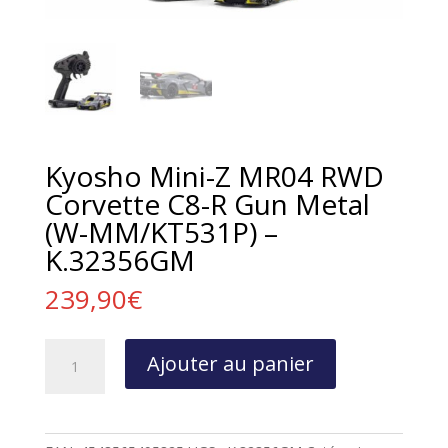
Kyosho Mini-Z MR04 RWD
Corvette C8-R Gun Metal
(W-MM/KT531P) –
K.32356GM
239,90
€
quantité
Ajouter au panier
de
Kyosho
Mini-
Z