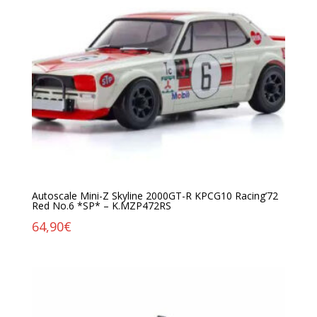
Autoscale Mini-Z Skyline 2000GT-R KPCG10 Racing’72
Red No.6 *SP* – K.MZP472RS
64,90
€