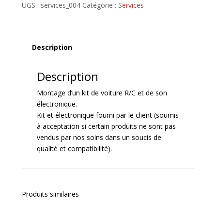
-
UGS :
services_004
Catégorie :
Services
Montage
d'un
kit
de
Description
voiture
R/C
Description
et
de
Montage d’un kit de voiture R/C et de son
son
électronique.
électronique
Kit et électronique fourni par le client (soumis
à acceptation si certain produits ne sont pas
vendus par nos soins dans un soucis de
qualité et compatibilité).
Produits similaires