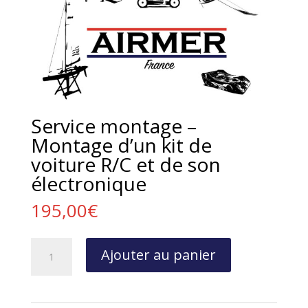
Service montage –
Montage d’un kit de
voiture R/C et de son
électronique
195,00
€
quantité
Ajouter au panier
de
Service
montage