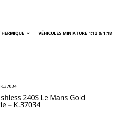
THERMIQUE
VÉHICULES MINIATURE 1:12 & 1:18
 K.37034
shless 240S Le Mans Gold
ie – K.37034