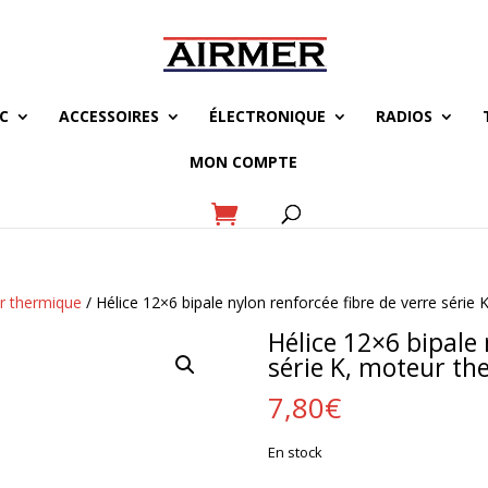
C
ACCESSOIRES
ÉLECTRONIQUE
RADIOS
MON COMPTE
r thermique
/ Hélice 12×6 bipale nylon renforcée fibre de verre séri
Hélice 12×6 bipale 
série K, moteur t
7,80
€
En stock