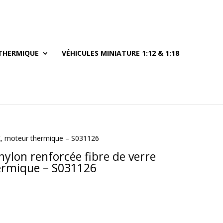
THERMIQUE
VÉHICULES MINIATURE 1:12 & 1:18
e K, moteur thermique – S031126
nylon renforcée fibre de verre
hermique – S031126