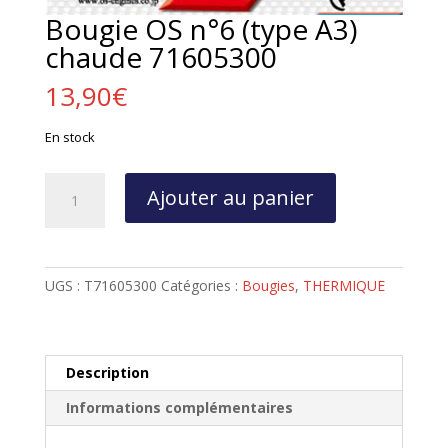
Bougie OS n°6 (type A3)
chaude 71605300
13,90
€
En stock
quantité
Ajouter au panier
de
Bougie
OS
n°6
UGS :
T71605300
Catégories :
Bougies
,
THERMIQUE
(type
A3)
chaude
71605300
Description
Informations complémentaires