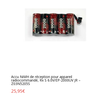
Accu NiMH de réception pour appareil
radiocommandé, Rx S 6.0V/EP-2000UV JR –
Z03N5205S
25,95
€