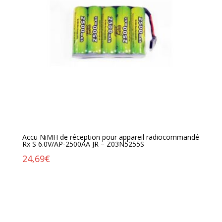
Accu NiMH de réception pour appareil radiocommandé
Rx S 6.0V/AP-2500AA JR – Z03N5255S
24,69
€