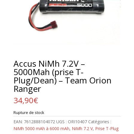
Accus NiMh 7.2V –
5000Mah (prise T-
Plug/Dean) – Team Orion
Ranger
34,90
€
Rupture de stock
EAN:
7612888104072
UGS :
ORI10407
Catégories :
NiMh 5000 mAh à 6000 mAh
,
NiMh 7.2 V
,
Prise T-Plug