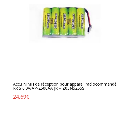
Accu NiMH de réception pour appareil radiocommandé
Rx S 6.0V/AP-2500AA JR – Z03N5255S
24,69
€