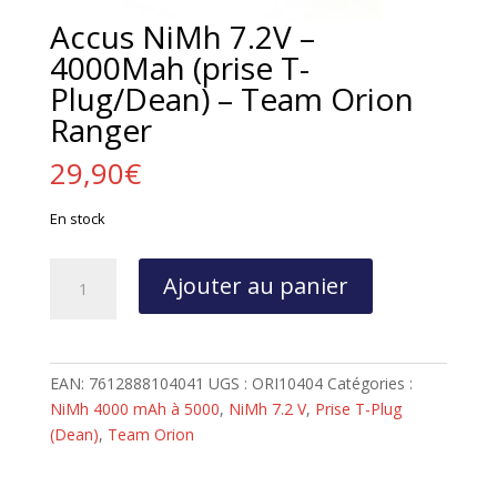
Accus NiMh 7.2V –
4000Mah (prise T-
Plug/Dean) – Team Orion
Ranger
29,90
€
En stock
quantité
Ajouter au panier
de
Accus
NiMh
7.2V
EAN:
7612888104041
UGS :
ORI10404
Catégories :
-
NiMh 4000 mAh à 5000
,
NiMh 7.2 V
,
Prise T-Plug
4000Mah
(Dean)
,
Team Orion
(prise
T-