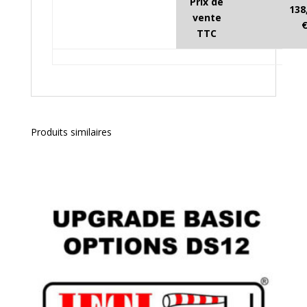
Prix de
138
vente
TTC
Produits similaires