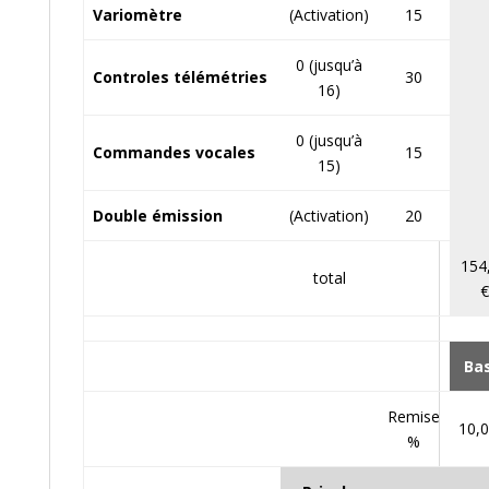
Variomètre
(Activation)
15
0 (jusqu’à
Controles télémétries
30
16)
0 (jusqu’à
Commandes vocales
15
15)
Double émission
(Activation)
20
154
total
Ba
Remise
10,
%