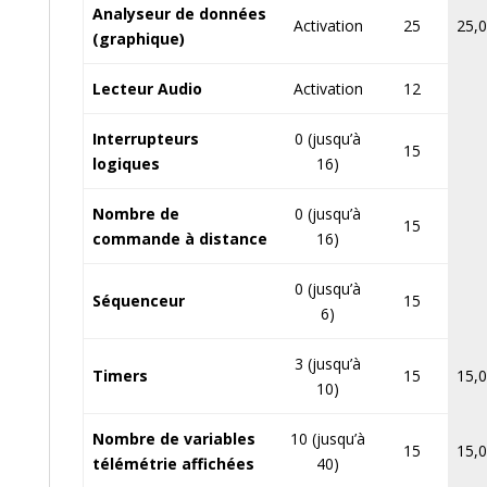
Analyseur de données
Activation
25
25,0
(graphique)
Lecteur Audio
Activation
12
Interrupteurs
0 (jusqu’à
15
logiques
16)
Nombre de
0 (jusqu’à
15
commande à distance
16)
0 (jusqu’à
Séquenceur
15
6)
3 (jusqu’à
Timers
15
15,0
10)
Nombre de variables
10 (jusqu’à
15
15,0
télémétrie affichées
40)