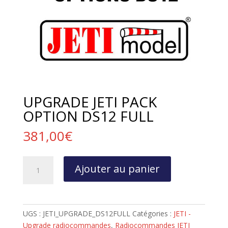
UPGRADE JETI PACK
OPTION DS12 FULL
381,00
€
quantité
Ajouter au panier
de
UPGRADE
JETI
PACK
UGS :
JETI_UPGRADE_DS12FULL
Catégories :
JETI -
OPTION
Upgrade radiocommandes
,
Radiocommandes JETI