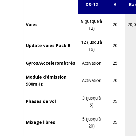
DS-12
€
Ba
8 (jusque’à
Voies
20
20,0
12)
12 (jusqu’à
Update voies Pack B
20
16)
Gyros/Acceleromètrès
Activation
25
Module d’émission
Activation
70
900mHz
3 (jusqu’à
Phases de vol
25
6)
5 (jusqu’à
Mixage libres
25
20)