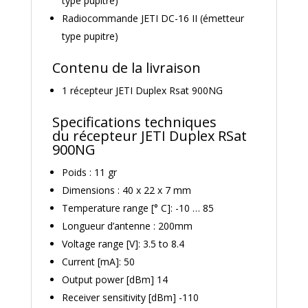
type pupitre)
Radiocommande JETI DC-16 II (émetteur
type pupitre)
Contenu de la livraison
1 récepteur JETI Duplex Rsat 900NG
Specifications techniques
du récepteur JETI Duplex RSat
900NG
Poids : 11 gr
Dimensions : 40 x 22 x 7 mm
Temperature range [° C]: -10 … 85
Longueur d’antenne : 200mm
Voltage range [V]: 3.5 to 8.4
Current [mA]: 50
Output power [dBm] 14
Receiver sensitivity [dBm] -110