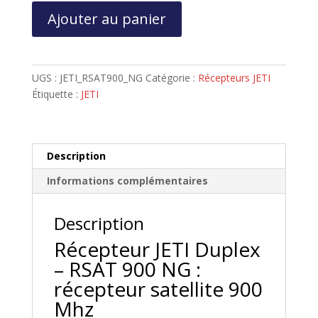
quantité
Ajouter au panier
de
RÉCEPTEUR
SATELLITE
JETI
UGS :
JETI_RSAT900_NG
Catégorie :
Récepteurs JETI
DUPLEX
Étiquette :
JETI
-
RSAT
900
NG
Description
Informations complémentaires
Description
Récepteur JETI Duplex
– RSAT 900 NG :
récepteur satellite 900
Mhz