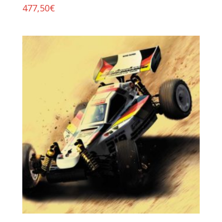
477,50
€