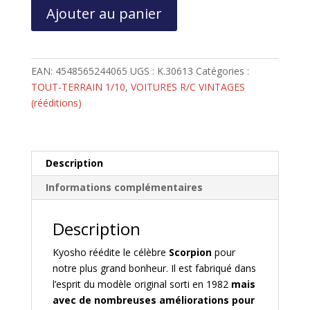
quantité
Ajouter au panier
de
KYOSHO
SCORPION
2WD
EAN:
4548565244065
UGS :
K.30613
Catégories :
1:10
TOUT-TERRAIN 1/10
,
VOITURES R/C VINTAGES
Kit
(rééditions)
*Legendary
Series*
-
K.30613
Description
Informations complémentaires
Description
Kyosho réédite le célèbre
Scorpion
pour
notre plus grand bonheur. Il est fabriqué dans
l’esprit du modèle original sorti en 1982
mais
avec de nombreuses améliorations pour