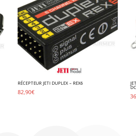
RÉCEPTEUR JETI DUPLEX – REX6
JE
D
82,90
€
36