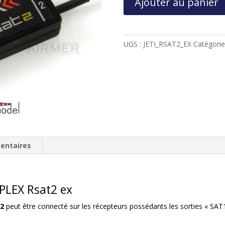
Ajouter au panier
de
RÉCEPTEUR
SATELLITE
JETI
UGS :
JETI_RSAT2_EX
Catégorie
DUPLEX
-
RSAT
2
EX
entaires
UPLEX Rsat2 ex
t2
peut être connecté sur les récepteurs possédants les sorties « SA