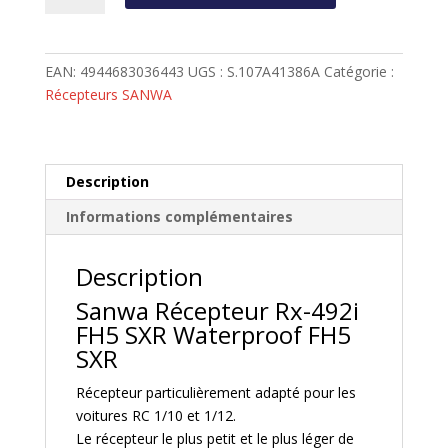
Récepteur
Sanwa
RX492i
EAN:
4944683036443
UGS :
S.107A41386A
Catégorie :
4
Récepteurs SANWA
voies
FH5
SXR
waterproof
Description
antenne
Informations complémentaires
intégrée
Description
Sanwa Récepteur Rx-492i
FH5 SXR Waterproof FH5
SXR
Récepteur particulièrement adapté pour les
voitures RC 1/10 et 1/12.
Le récepteur le plus petit et le plus léger de