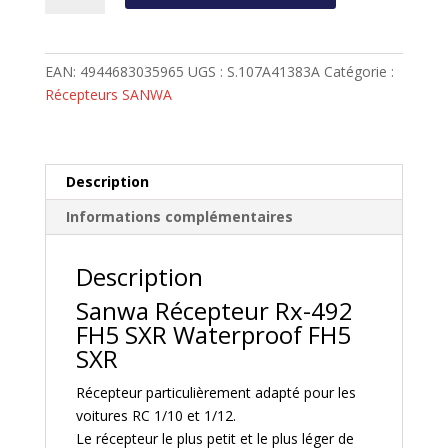
Récepteur
Sanwa
RX492
EAN:
4944683035965
UGS :
S.107A41383A
Catégorie :
4
Récepteurs SANWA
voies
FH5
SXR
Waterproof
Description
antenne
Informations complémentaires
intégrée
Description
Sanwa Récepteur Rx-492
FH5 SXR Waterproof FH5
SXR
Récepteur particulièrement adapté pour les
voitures RC 1/10 et 1/12.
Le récepteur le plus petit et le plus léger de