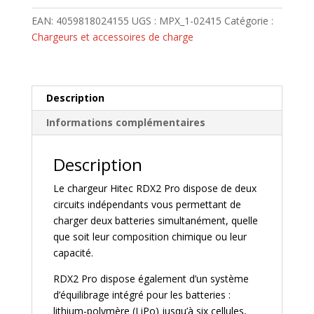
Bluetooth
pour
EAN:
4059818024155
UGS :
MPX_1-02415
Catégorie :
chargeur
Chargeurs et accessoires de charge
Hitec
RDX
2
Pro
Description
Duo
Informations complémentaires
éditeur
de
Description
QR
code
Le chargeur Hitec RDX2 Pro dispose de deux
circuits indépendants vous permettant de
charger deux batteries simultanément, quelle
que soit leur composition chimique ou leur
capacité.
RDX2 Pro dispose également d’un système
d’équilibrage intégré pour les batteries :
lithium-polymère (LiPo) jusqu’à six cellules,