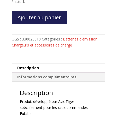
En stock
quantité
Ajouter au panier
de
Chargeur
pour
accu
UGS :
330025010
Catégories :
Batteries d'émission
,
Lipo
Chargeurs et accessoires de charge
(MaxPro)
pour
radiocommandes
Futaba
Description
Informations complémentaires
Description
Produit développé par AvioTiger
spécialement pour les radiocommandes
Futaba.