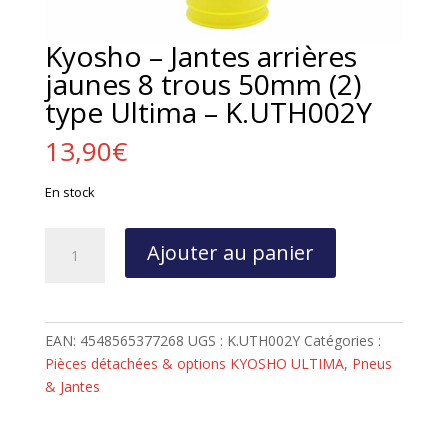
Kyosho – Jantes arrières
jaunes 8 trous 50mm (2)
type Ultima – K.UTH002Y
13,90
€
En stock
quantité
Ajouter au panier
de
Kyosho
–
Jantes
EAN:
4548565377268
UGS :
K.UTH002Y
Catégories :
arrières
Pièces détachées & options KYOSHO ULTIMA
,
Pneus
jaunes
& Jantes
8
trous
50mm