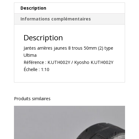
(2)
Description
type
Informations complémentaires
Ultima
–
K.UTH002Y
Description
Jantes arrières jaunes 8 trous 50mm (2) type
Ultima
Référence : K.UTH002Y / Kyosho K.UTH002Y
Échelle : 1:10
Produits similaires