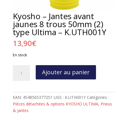
Kyosho – Jantes avant
jaunes 8 trous 50mm (2)
type Ultima – K.UTH001Y
13,90
€
En stock
quantité
Ajouter au panier
de
Kyosho
-
Jantes
EAN:
4548565377251
UGS :
K.UTH001Y
Catégories :
avant
Pièces détachées & options KYOSHO ULTIMA
,
Pneus
jaunes
& Jantes
8
trous
50mm