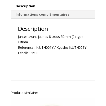
(2)
Description
type
Informations complémentaires
Ultima
-
K.UTH001Y
Description
Jantes avant jaunes 8 trous 50mm (2) type
Ultima
Référence : K.UTH001Y / Kyosho K.UTH001Y
Échelle : 1:10
Produits similaires