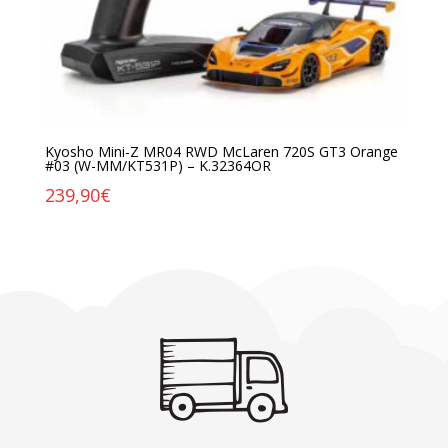
Kyosho Mini-Z MR04 RWD McLaren 720S GT3 Orange
#03 (W-MM/KT531P) – K.32364OR
239,90
€