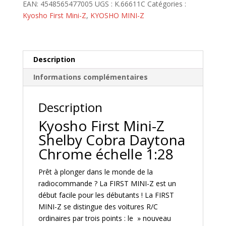
Mini-
EAN:
4548565477005
UGS :
K.66611C
Catégories :
Z
Kyosho First Mini-Z
,
KYOSHO MINI-Z
1:28
Shelby
Cobra
Daytona
Description
Chrome
Informations complémentaires
-
K.66611C
Description
Kyosho First Mini-Z
Shelby Cobra Daytona
Chrome échelle 1:28
Prêt à plonger dans le monde de la
radiocommande ? La FIRST MINI-Z est un
début facile pour les débutants ! La FIRST
MINI-Z se distingue des voitures R/C
ordinaires par trois points : le » nouveau