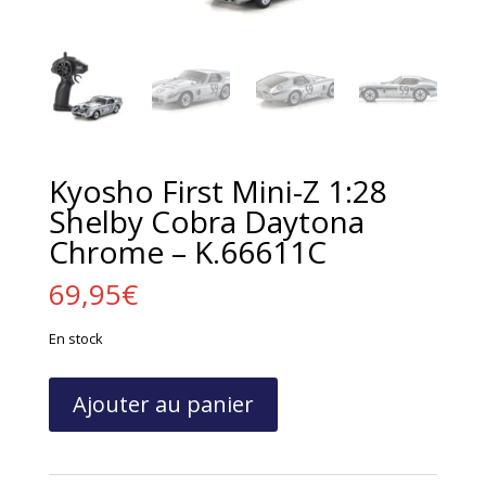
Kyosho First Mini-Z 1:28
Shelby Cobra Daytona
Chrome – K.66611C
69,95
€
En stock
quantité
Ajouter au panier
de
Kyosho
First