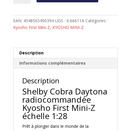
Kyosho
First
Mini-
EAN:
4548565490394
UGS :
K.66611A
Catégories :
Z
Kyosho First Mini-Z
,
KYOSHO MINI-Z
1:28
Shelby
Cobra
Daytona
Description
No.59
Informations complémentaires
Rouge
-
K.66611A
Description
Shelby Cobra Daytona
radiocommandée
Kyosho First Mini-Z
échelle 1:28
Prêt à plonger dans le monde de la