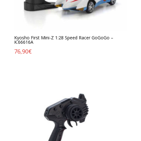
Kyosho First Mini-Z 1:28 Speed Racer GoGoGo –
K.66616A
76,90
€