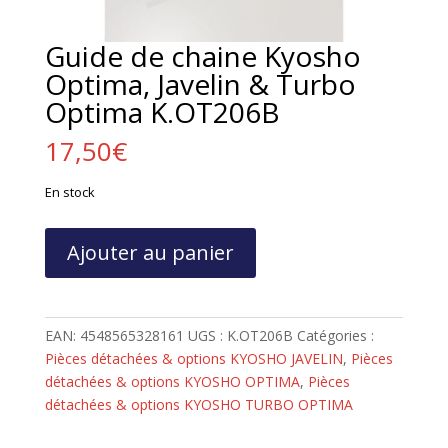
Guide de chaine Kyosho
Optima, Javelin & Turbo
Optima K.OT206B
17,50
€
En stock
quantité
Ajouter au panier
de
Guide
de
chaine
EAN:
4548565328161
UGS :
K.OT206B
Catégories :
Kyosho
Pièces détachées & options KYOSHO JAVELIN
,
Pièces
Optima,
détachées & options KYOSHO OPTIMA
,
Pièces
Javelin
détachées & options KYOSHO TURBO OPTIMA
&
Turbo