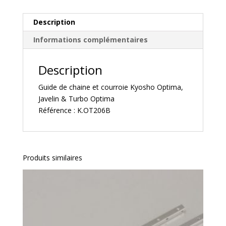
Optima
K.OT206B
Description
Informations complémentaires
Description
Guide de chaine et courroie Kyosho Optima,
Javelin & Turbo Optima
Référence : K.OT206B
Produits similaires