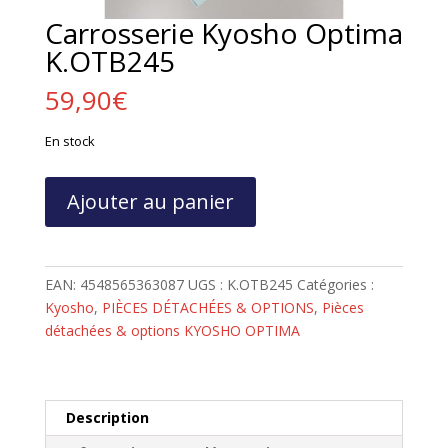
Carrosserie Kyosho Optima
K.OTB245
59,90
€
En stock
quantité
Ajouter au panier
de
Carrosserie
Kyosho
Optima
EAN:
4548565363087
UGS :
K.OTB245
Catégories :
K.OTB245
Kyosho
,
PIÈCES DÉTACHÉES & OPTIONS
,
Pièces
détachées & options KYOSHO OPTIMA
Description