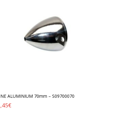
NE ALUMINIUM 70mm – S09700070
,45
€