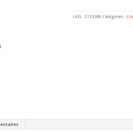
NYLON
ROUGE
UGS :
S133286
Catégories :
Con
64mm
-
S133286
entaires