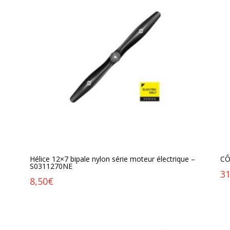
Hélice 12×7 bipale nylon série moteur électrique –
CÔ
S0311270NE
31
8,50
€