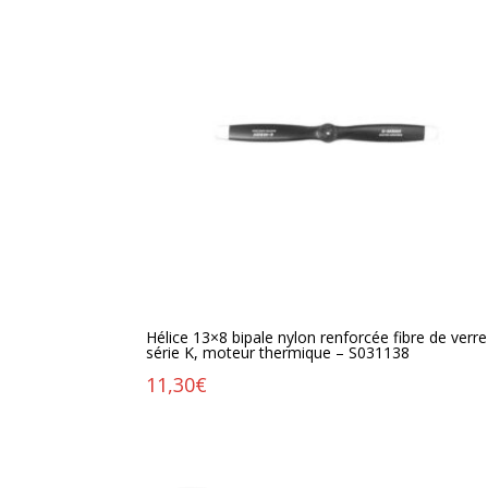
Hélice 13×8 bipale nylon renforcée fibre de verre
série K, moteur thermique – S031138
11,30
€