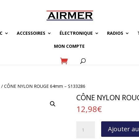
C
ACCESSOIRES
ÉLECTRONIQUE
RADIOS
MON COMPTE
e
/ CÔNE NYLON ROUGE 64mm – S133286
CÔNE NYLON ROUG
12,98
€
quantité
Ajouter au
de
CÔNE