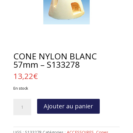
CONE NYLON BLANC
57mm – S133278
13,22
€
En stock
quantité
Ajouter au panier
de
CONE
NYLON
BLANC
UGS :
S133278
Catégories :
ACCESSOIRES
,
Cones