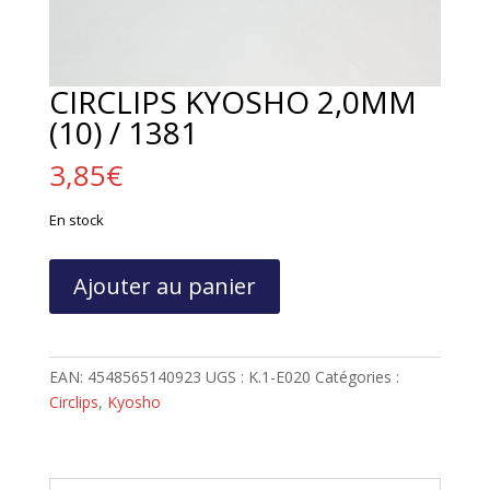
CIRCLIPS KYOSHO 2,0MM
(10) / 1381
3,85
€
En stock
quantité
Ajouter au panier
de
CIRCLIPS
KYOSHO
2,0MM
EAN:
4548565140923
UGS :
K.1-E020
Catégories :
(10)
Circlips
,
Kyosho
/
1381