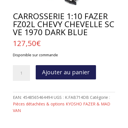
CARROSSERIE 1:10 FAZER
FZ02L CHEVY CHEVELLE SC
VE 1970 DARK BLUE
127,50
€
Disponible sur commande
quantité
Ajouter au panier
de
CARROSSERIE
1:10
FAZER
EAN:
4548565464494
UGS :
K.FAB714DB
Catégorie :
FZ02L
Pièces détachées & options KYOSHO FAZER & MAD
CHEVY
VAN
CHEVELLE
SC
VE