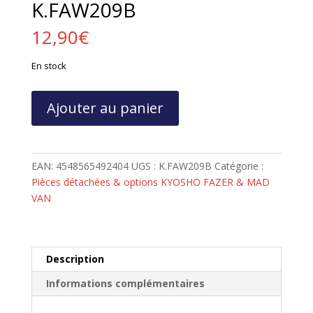
K.FAW209B
12,90
€
En stock
quantité
Ajouter au panier
de
Cardan
central
aluminium
EAN:
4548565492404
UGS :
K.FAW209B
Catégorie :
HD
Pièces détachées & options KYOSHO FAZER & MAD
Kyosho
VAN
Fazer
FZ02
(S)
version
Description
courte
Informations complémentaires
-
K.FAW209B