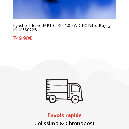
Kyosho Inferno MP10 TKI2 1:8 4WD RC Nitro Buggy
Kit K.33022B
749,90
€
Envois rapide
Colissimo & Chronopost