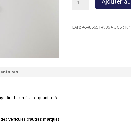
Ajouter au
de
VIS
MÉTAL
M3X6
EAN:
4548565149964
UGS :
K.
(5)
BTR
ÉPAULÉE
entaires
ge fin dit « métal », quantité 5.
 des véhicules d’autres marques.