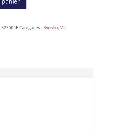
 panier
1-S23006F
Catégories :
Kyosho
,
Vis