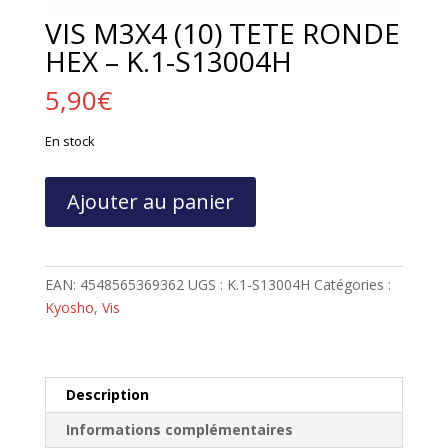
VIS M3X4 (10) TETE RONDE
HEX – K.1-S13004H
5,90
€
En stock
quantité
Ajouter au panier
de
VIS
M3X4
(10)
EAN:
4548565369362
UGS :
K.1-S13004H
Catégories :
TETE
Kyosho
,
Vis
RONDE
HEX
-
K.1-
Description
S13004H
Informations complémentaires