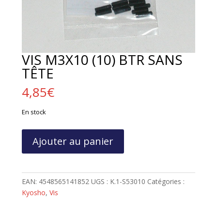
VIS M3X10 (10) BTR SANS
TÊTE
4,85
€
En stock
quantité
Ajouter au panier
de
VIS
M3X10
(10)
EAN:
4548565141852
UGS :
K.1-S53010
Catégories :
BTR
Kyosho
,
Vis
SANS
TÊTE