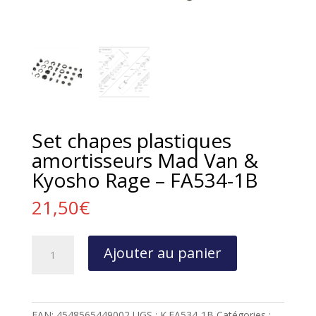
Set chapes plastiques
amortisseurs Mad Van &
Kyosho Rage – FA534-1B
21,50
€
quantité
Ajouter au panier
de
Set
chapes
plastiques
EAN:
4548565449002
UGS :
K.FA534-1B
Catégories :