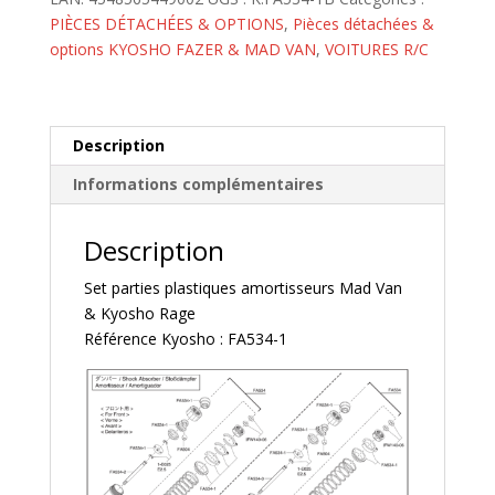
amortisseurs
PIÈCES DÉTACHÉES & OPTIONS
,
Pièces détachées &
Mad
options KYOSHO FAZER & MAD VAN
,
VOITURES R/C
Van
&
Kyosho
Rage
Description
-
Informations complémentaires
FA534-
1B
Description
Set parties plastiques amortisseurs Mad Van
& Kyosho Rage
Référence Kyosho : FA534-1