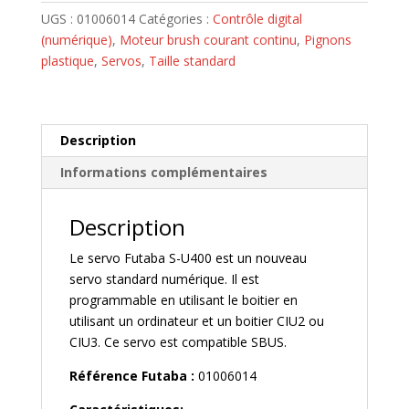
S-
UGS :
01006014
Catégories :
Contrôle digital
U400
(numérique)
,
Moteur brush courant continu
,
Pignons
(7,10
plastique
,
Servos
,
Taille standard
KG/0.14s)
Description
Informations complémentaires
Description
Le servo Futaba S-U400 est un nouveau
servo standard numérique. Il est
programmable en utilisant le boitier en
utilisant un ordinateur et un boitier CIU2 ou
CIU3. Ce servo est compatible SBUS.
Référence Futaba :
01006014