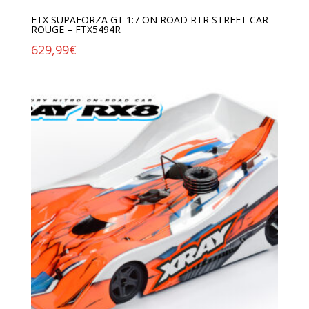
FTX SUPAFORZA GT 1:7 ON ROAD RTR STREET CAR
ROUGE – FTX5494R
629,99
€