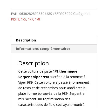
Serpent
Viper
990
EAN:
0630282890350
UGS :
SER903020
Catégorie :
4wd
PISTE 1/5, 1/7, 1/8
1/8
Piste
Nitro
Description
Informations complémentaires
Description
Cette voiture de piste
1/8 thermique
Serpent Viper 990
succède à la renommé
Viper 989. Cette voiture a passé énormément
de tests et de recherches pour améliorer la
plate-forme éprouvée de la 989. Serpent a
mis l’accent sur l’optimisation des
caractéristiques de flex, ceci ayant montré