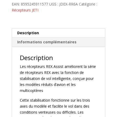
DUPLEX
EAN:
8595245911577
UGS :
JDEX-RR6A
Catégorie :
-
Récepteurs JETI
REX
6
ASSIST
(Gyro)
Description
Informations complémentaires
Description
Les récepteurs REX Assist améliorent la série
de récepteurs REX avec la fonction de
stabilisation de vol intelligente, conçue pour
les modèles réduits d’avion et les
multicoptères
Cette stabilisation fonctionne sur les trois
axes du modèle et facilite le vol dans des
conditions venteuses ou difficiles. Les