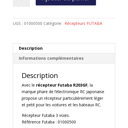
de
Récepteur
Futaba
R203GF
UGS :
01000500
Catégorie :
Récepteurs FUTABA
2.4Ghz
S-
FHSS,
3
Description
voies
Informations complémentaires
Description
Avec le
récepteur Futaba R203GF
, la
marque phare de l’électronique RC Japonaise
propose un récepteur particulièrement léger
et petit pour les voitures et les bateaux RC.
Récepteur Futaba 3 voies.
Référence Futaba : 01000500