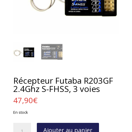
Récepteur Futaba R203GF
2.4Ghz S-FHSS, 3 voies
47,90
€
En stock
quantité
Ajouter au panier