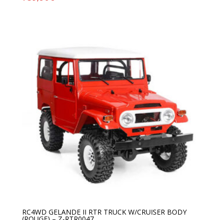
RC4WD GELANDE II RTR TRUCK W/CRUISER BODY
(ROUGE) – Z-RTR0047