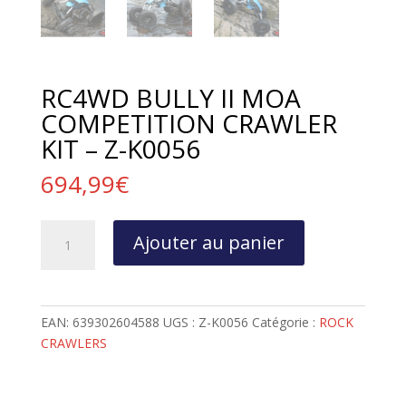
RC4WD BULLY II MOA
COMPETITION CRAWLER
KIT – Z-K0056
694,99
€
quantité
Ajouter au panier
de
RC4WD
BULLY
II
EAN:
639302604588
UGS :
Z-K0056
Catégorie :
ROCK
MOA
CRAWLERS
COMPETITION
CRAWLER
KIT