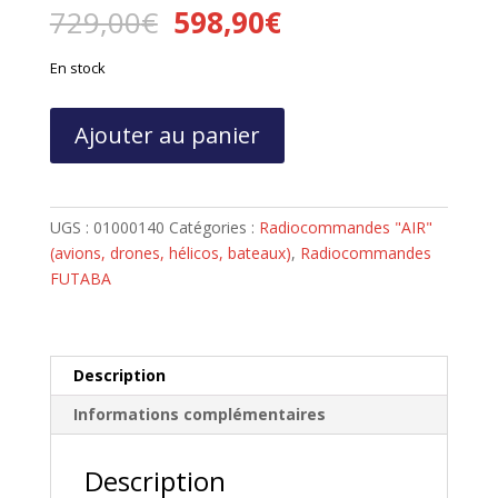
Le
Le
729,00
€
598,90
€
prix
prix
initial
actuel
En stock
était :
est :
729,00€.
598,90€.
quantité
Ajouter au panier
de
Radiocommande
FUTABA
T16IZ
UGS :
01000140
Catégories :
Radiocommandes "AIR"
+
(avions, drones, hélicos, bateaux)
,
Radiocommandes
récepteur
FUTABA
R7108SB
Description
Informations complémentaires
Description