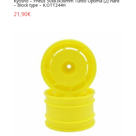
Kyosho – Pneus 50x83x36mm Turbo Optima (2) Hard
– Block type – K.OTT244H
21,90
€