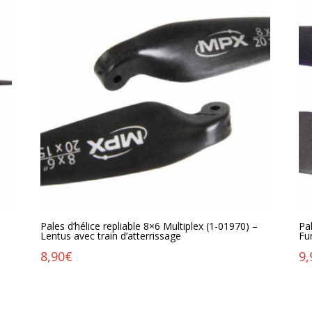
Pales d’hélice repliable 8×6 Multiplex (1-01970) –
Pa
Lentus avec train d’atterrissage
Fu
8,90
€
9,