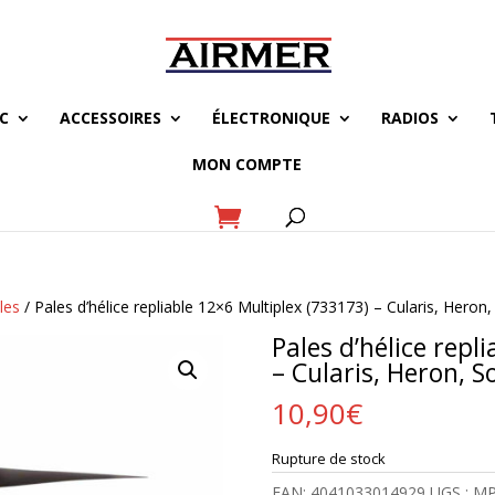
C
ACCESSOIRES
ÉLECTRONIQUE
RADIOS
MON COMPTE
les
/ Pales d’hélice repliable 12×6 Multiplex (733173) – Cularis, Heron,
Pales d’hélice repl
– Cularis, Heron, S
10,90
€
Rupture de stock
EAN:
4041033014929
UGS :
MP