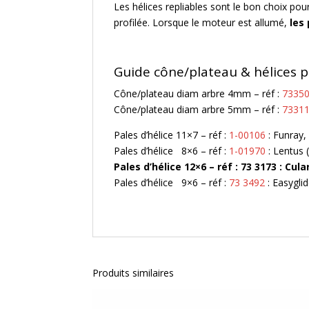
Les hélices repliables sont le bon choix pou
profilée. Lorsque le moteur est allumé,
les
Guide cône/plateau & hélices p
Cône/plateau diam arbre 4mm – réf :
7335
Cône/plateau diam arbre 5mm – réf :
7331
Pales d’hélice 11×7 – réf :
1-00106
: Funray,
Pales d’hélice 8×6 – réf :
1-01970
: Lentus (
Pales d’hélice 12×6 – réf : 73 3173 : Cula
Pales d’hélice 9×6 – réf :
73 3492
: Easyglid
Produits similaires