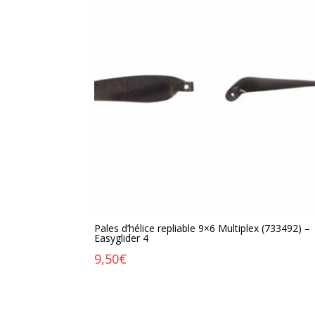
Pales d’hélice repliable 9×6 Multiplex (733492) –
Easyglider 4
9,50
€