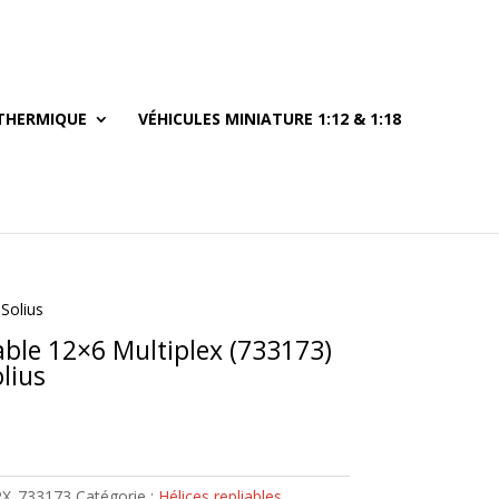
THERMIQUE
VÉHICULES MINIATURE 1:12 & 1:18
 Solius
iable 12×6 Multiplex (733173)
olius
X_733173
Catégorie :
Hélices repliables