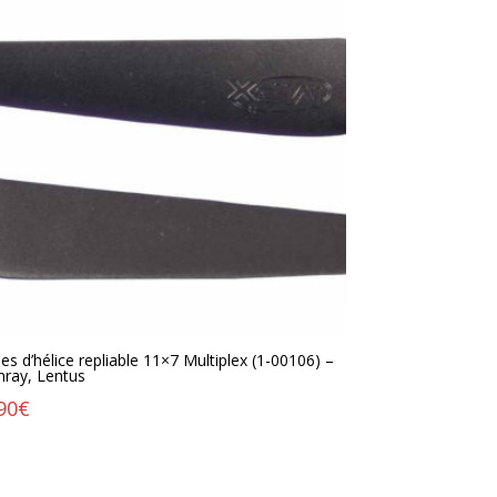
les d’hélice repliable 11×7 Multiplex (1-00106) –
nray, Lentus
90
€