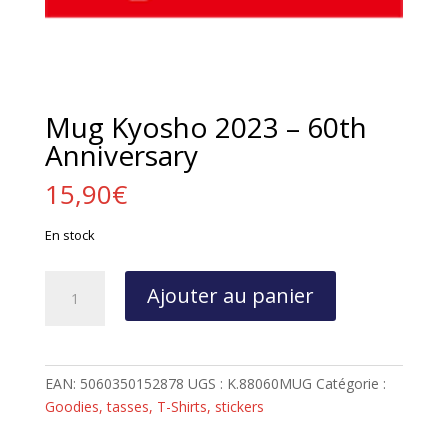
Mug Kyosho 2023 – 60th
Anniversary
15,90
€
En stock
quantité
Ajouter au panier
de
Mug
Kyosho
2023
EAN:
5060350152878
UGS :
K.88060MUG
Catégorie :
-
Goodies, tasses, T-Shirts, stickers
60th
Anniversary