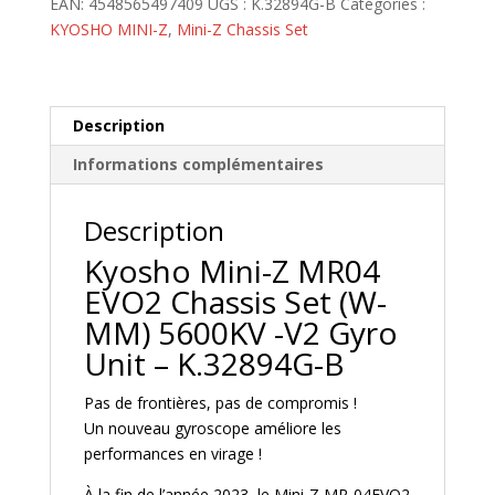
EAN:
4548565497409
UGS :
K.32894G-B
Catégories :
MR04
KYOSHO MINI-Z
,
Mini-Z Chassis Set
EVO2
Chassis
Set
(W-
Description
MM)
Informations complémentaires
5600KV
-
V2
Description
Gyro
Kyosho Mini-Z MR04
Unit
EVO2 Chassis Set (W-
-
MM) 5600KV -V2 Gyro
K.32894G-
B
Unit – K.32894G-B
Pas de frontières, pas de compromis !
Un nouveau gyroscope améliore les
performances en virage !
À la fin de l’année 2023, le Mini-Z MR-04EVO2