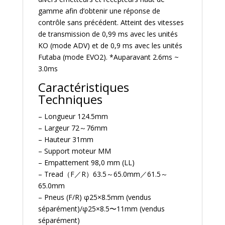
gamme afin d’obtenir une réponse de
contrôle sans précédent. Atteint des vitesses
de transmission de 0,99 ms avec les unités
KO (mode ADV) et de 0,9 ms avec les unités
Futaba (mode EVO2). *Auparavant 2.6ms ~
3.0ms
Caractéristiques
Techniques
– Longueur 124.5mm
– Largeur 72～76mm
– Hauteur 31mm
– Support moteur MM
– Empattement 98,0 mm (LL)
– Tread（F／R）63.5～65.0mm／61.5～
65.0mm
– Pneus (F/R) φ25×8.5mm (vendus
séparément)/φ25×8.5〜11mm (vendus
séparément)