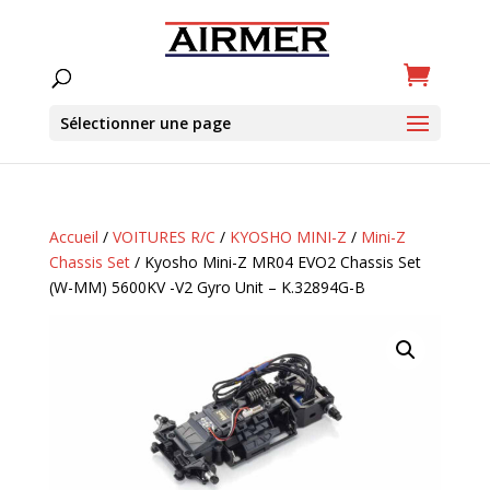
Sélectionner une page
Accueil
/
VOITURES R/C
/
KYOSHO MINI-Z
/
Mini-Z
Chassis Set
/ Kyosho Mini-Z MR04 EVO2 Chassis Set
(W-MM) 5600KV -V2 Gyro Unit – K.32894G-B