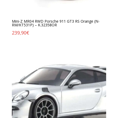
Mini-Z MR04 RWD Porsche 911 GT3 RS Orange (N-
RM/KT531P) – K.32358OR
239,90
€