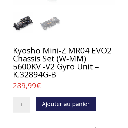
Kyosho Mini-Z MR04 EVO2
Chassis Set (W-MM)
5600KV -V2 Gyro Unit –
K.32894G-B
289,99
€
quantité
Ajouter au panier
de
Kyosho
Mini-
Z