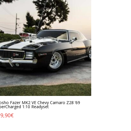
osho Fazer MK2 VE Chevy Camaro Z28 ’69
perCharged 1:10 Readyset
9,90
€