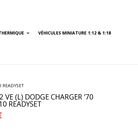
THERMIQUE
VÉHICULES MINIATURE 1:12 & 1:18
0 READYSET
 VE (L) DODGE CHARGER ’70
10 READYSET
Le
€
prix
actuel
est :