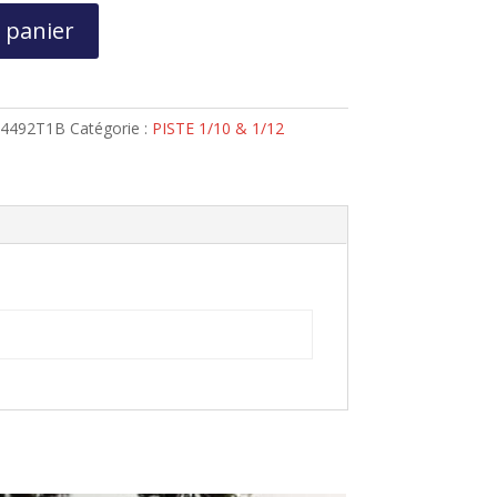
.
389,00€.
 panier
34492T1B
Catégorie :
PISTE 1/10 & 1/12