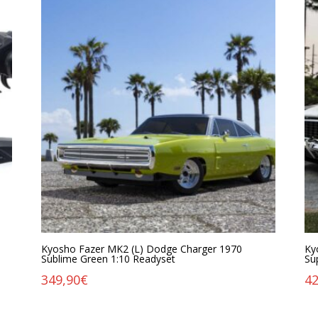
Kyosho Fazer MK2 (L) Dodge Charger 1970
Ky
Sublime Green 1:10 Readyset
Su
349,90
€
42