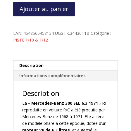
quantité
Ajouter au panier
de
Kyosho
Fazer
MK2
EAN:
4548565458134
UGS :
K.34436T1B
Catégorie :
(L)
PISTE 1/10 & 1/12
Mercedes
Benz
300
SEL
Description
1971
Informations complémentaires
1:10
Readyset
Description
-
Type1
La «
Mercedes-Benz 300 SEL 6.3 1971
» ici
reproduite en voiture R/C a été produite par
Mercedes-Benz de 1968 à 1971. Elle a servi
de modèle phare à cette époque, dotée d’un
moteur V8 de 6,3 litres
, et a gagné le