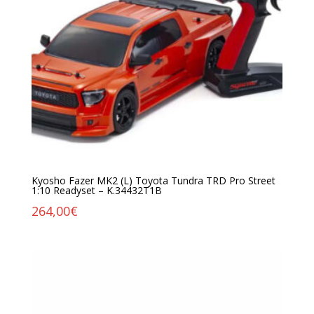
Kyosho Fazer MK2 (L) Toyota Tundra TRD Pro Street
1:10 Readyset – K.34432T1B
264,00
€