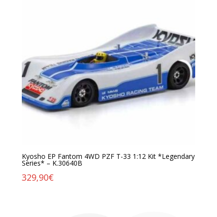
Kyosho EP Fantom 4WD PZF T-33 1:12 Kit *Legendary
Series* – K.30640B
329,90
€