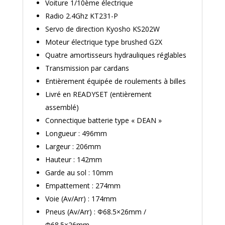
Voiture 1/10ème électrique
Radio 2.4Ghz KT231-P
Servo de direction Kyosho KS202W
Moteur électrique type brushed G2X
Quatre amortisseurs hydrauliques réglables
Transmission par cardans
Entièrement équipée de roulements à billes
Livré en READYSET (entièrement
assemblé)
Connectique batterie type « DEAN »
Longueur
: 496mm
Largeur : 206mm
Hauteur : 142mm
Garde au sol : 10mm
Empattement : 274mm
Voie (Av/Arr) : 174mm
Pneus (Av/Arr) : Φ68.5×26mm /
Φ68.5×26mm